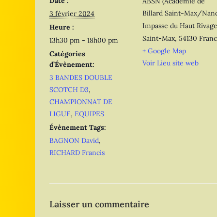
Date :
ABSN (Académie de
Billard Saint-Max/Nanc
3 février 2024
Impasse du Haut Rivag
Heure :
Saint-Max
,
54130
Fran
13h30 pm - 18h00 pm
+ Google Map
Catégories
Voir Lieu site web
d’Évènement:
3 BANDES DOUBLE
SCOTCH D3
,
CHAMPIONNAT DE
LIGUE
,
EQUIPES
Évènement Tags:
BAGNON David
,
RICHARD Francis
Laisser un commentaire