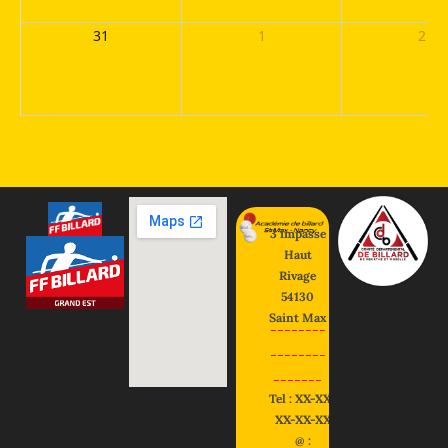
31
1
2
3 impasse
Haut
Rivage
54130
Saint Max
--------
--------
-------
Tel : XX-XX-
XX-XX-XX
@ :