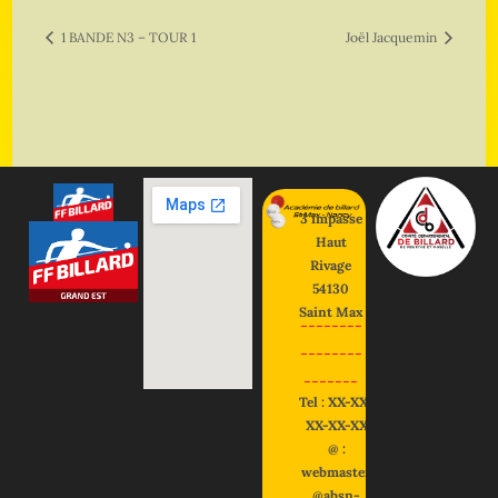
1 BANDE N3 – TOUR 1
Joël Jacquemin
3 impasse
Haut
Rivage
54130
Saint Max
--------
--------
-------
Tel : XX-XX-
XX-XX-XX
@ :
webmaster
@absn-