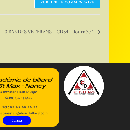
 3 BANDES VETERANS – CD54 – Journée 1
3 impasse Haut Rivage
54130 Saint Max
---------------------
Tel : XX-XX-XX-XX-XX
webmaster@absn-billard.com
Contact