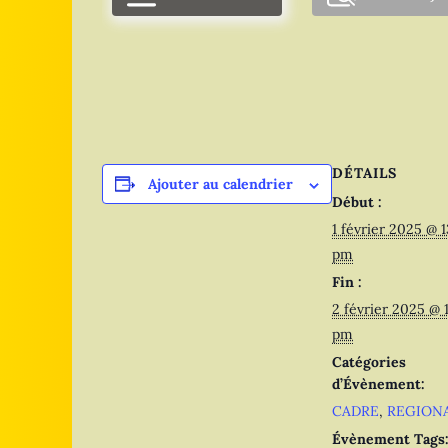
DÉTAILS
Ajouter au calendrier
Début :
1 février 2025 @ 
pm
Fin :
2 février 2025 @
pm
Catégories
d’Évènement:
CADRE
,
REGIONA
Évènement Tags