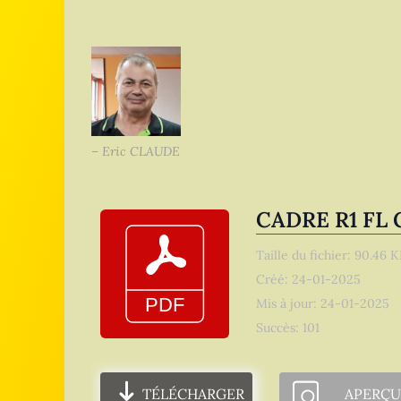
– Eric CLAUDE
CADRE R1 FL 
Taille du fichier: 90.46 
Créé: 24-01-2025
Mis à jour: 24-01-2025
Succès: 101
TÉLÉCHARGER
APERÇU