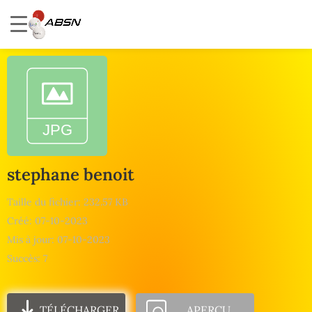
stephane benoit
Taille du fichier: 232.57 KB
Créé: 07-10-2023
Mis à jour: 07-10-2023
Succès: 7
TÉLÉCHARGER
APERÇU