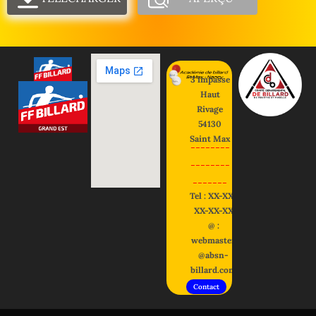
3 impasse
Haut
Rivage
54130
Saint Max
--------
--------
-------
Tel : XX-XX-
XX-XX-XX
@ :
webmaster
@absn-
billard.com
Contact