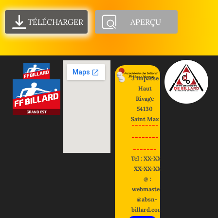
TÉLÉCHARGER
APERÇU
3 impasse
Haut
Rivage
54130
Saint Max
--------
--------
-------
Tel : XX-XX-
XX-XX-XX
@ :
webmaster
@absn-
billard.com