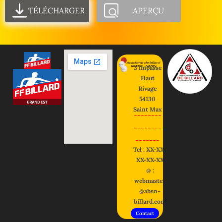
TÉLÉCHARGER
APERÇU
3 impasse
Haut
Rivage
54130
Saint Max
--------
--------
-------
Tel : XX-XX-
XX-XX-XX
@ :
webmaster
@absn-
billard.com
Contact