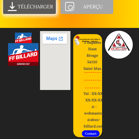
TÉLÉCHARGER
APERÇU
3 impasse
Haut
Rivage
54130
Saint Max
--------
--------
-------
Tel : XX-XX-
XX-XX-XX
@ :
webmaster
@absn-
billard.com
Contact