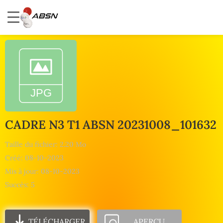
CADRE N3 T1 ABSN 20231008_101632
Taille du fichier: 2.20 Mo
Créé: 08-10-2023
Mis à jour: 08-10-2023
Succès: 5
TÉLÉCHARGER
APERÇU