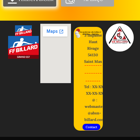
3 impasse
Haut
Rivage
54130
Saint Max
--------
--------
-------
Tel : XX-XX-
XX-XX-XX
@ :
webmaster
@absn-
billard.com
Contact