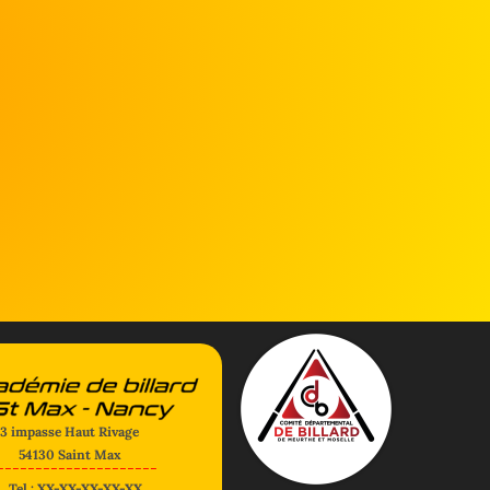
3 impasse Haut Rivage
54130 Saint Max
---------------------
Tel : XX-XX-XX-XX-XX