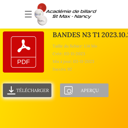
BANDES N3 T1 2023.10.
Taille du fichier: 1.14 Mo
Créé: 03-11-2023
Mis à jour: 03-11-2023
Succès: 92
TÉLÉCHARGER
APERÇU