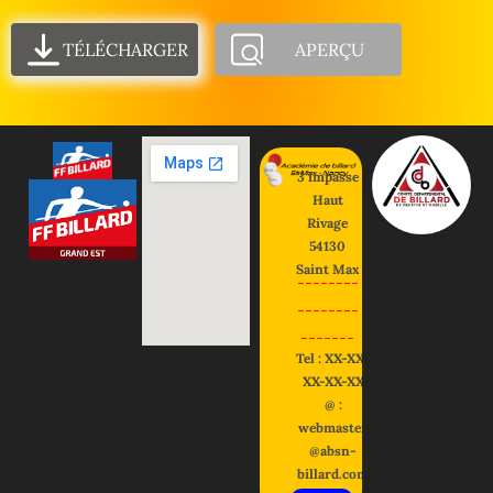
TÉLÉCHARGER
APERÇU
3 impasse
Haut
Rivage
54130
Saint Max
--------
--------
-------
Tel : XX-XX-
XX-XX-XX
@ :
webmaster
@absn-
billard.com