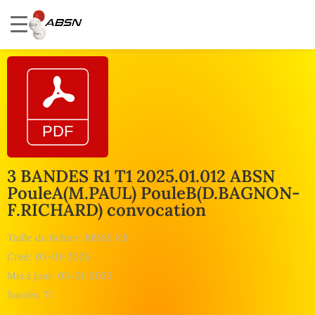
3 BANDES R1 T1 2025.01.012 ABSN
PouleA(M.PAUL) PouleB(D.BAGNON-
F.RICHARD) convocation
Taille du fichier: 169.85 KB
Créé: 05-01-2025
Mis à jour: 05-01-2025
Succès: 77