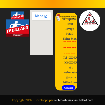
3 impasse
Haut
Rivage
54130
Saint Max
--------
--------
-------
Tel : XX-XX-
XX-XX-XX
@ :
webmaster
@absn-
billard.com
Contact
Copyright 2026 - Développé par
webmaster@absn-billard.com