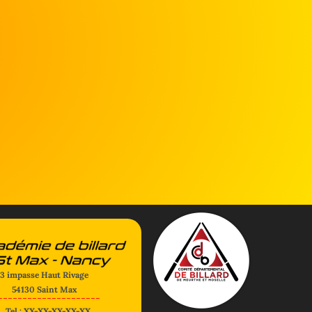
3 impasse Haut Rivage
54130 Saint Max
---------------------
Tel : XX-XX-XX-XX-XX