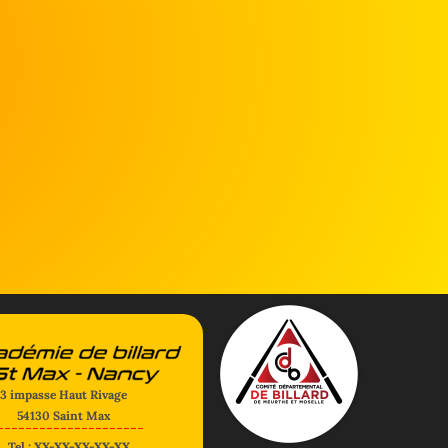
3 impasse Haut Rivage
54130 Saint Max
---------------------
Tel : XX-XX-XX-XX-XX