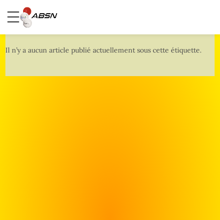
Il n’y a aucun article publié actuellement sous cette étiquette.