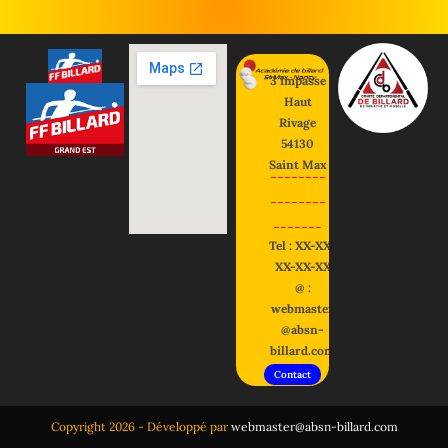
3 impasse
Haut
Rivage
54130
Saint Max
--------
--------
-------
Tel : XX-XX-
XX-XX-XX
@ :
webmaster
@absn-
billard.com
Contact
Copyright 2026 - Développé par
webmaster@absn-billard.com