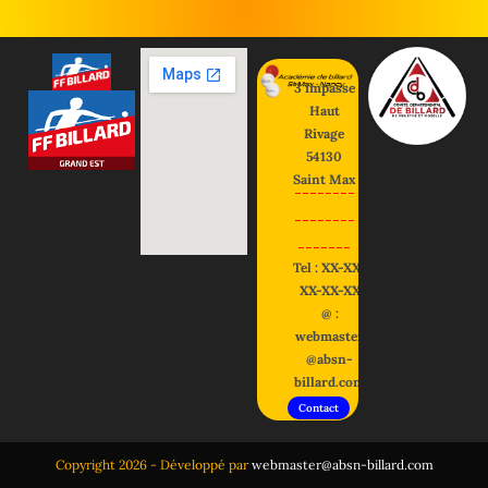
3 impasse
Haut
Rivage
54130
Saint Max
--------
--------
-------
Tel : XX-XX-
XX-XX-XX
@ :
webmaster
@absn-
billard.com
Contact
Copyright 2026 - Développé par
webmaster@absn-billard.com