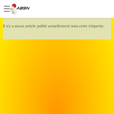
Il n’y a aucun article publié actuellement sous cette étiquette.