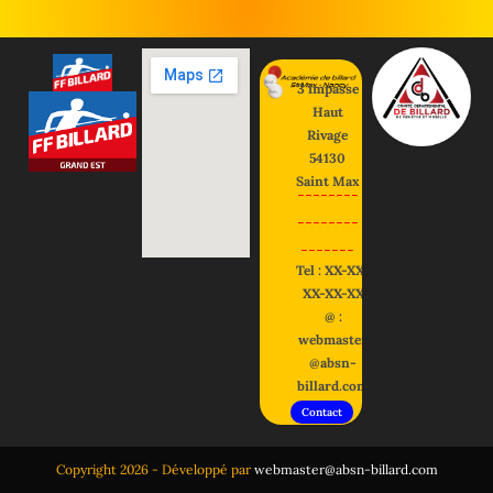
3 impasse
Haut
Rivage
54130
Saint Max
--------
--------
-------
Tel : XX-XX-
XX-XX-XX
@ :
webmaster
@absn-
billard.com
Contact
Copyright 2026 - Développé par
webmaster@absn-billard.com