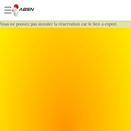
Vous ne pouvez pas annuler la réservation car le lien a expiré.