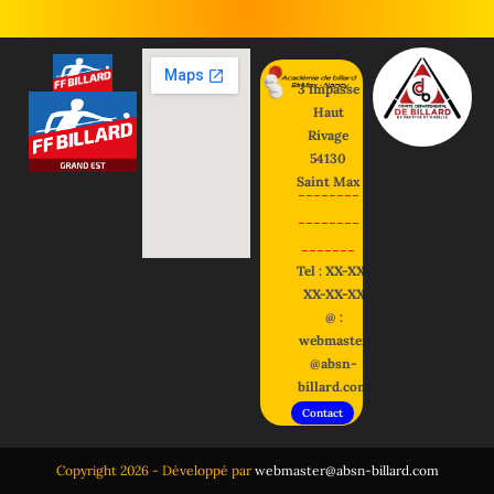
3 impasse
Haut
Rivage
54130
Saint Max
--------
--------
-------
Tel : XX-XX-
XX-XX-XX
@ :
webmaster
@absn-
billard.com
Contact
Copyright 2026 - Développé par
webmaster@absn-billard.com