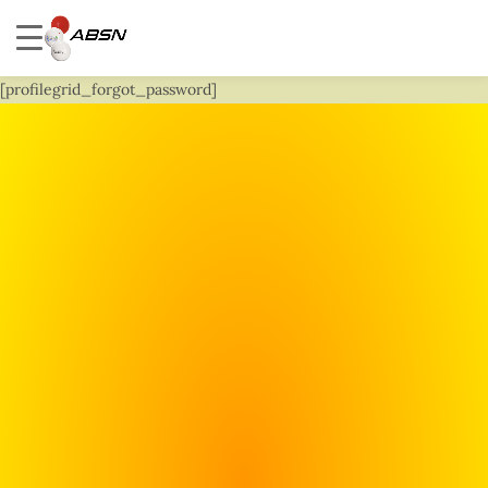
[profilegrid_forgot_password]