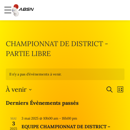
CHAMPIONNAT DE DISTRICT -
PARTIE LIBRE
Il n’y a pas d’évènements à venir.
À venir
R
N
R
L
e
a
e
S
i
c
Derniers Évènements passés
v
s
c
é
h
t
i
l
e
h
e
g
r
3 mai 2025 @ 10h00 am
-
18h00 pm
MAI
e
e
3
c
a
EQUIPE CHAMPIONNAT DE DISTRICT –
c
r
2025
h