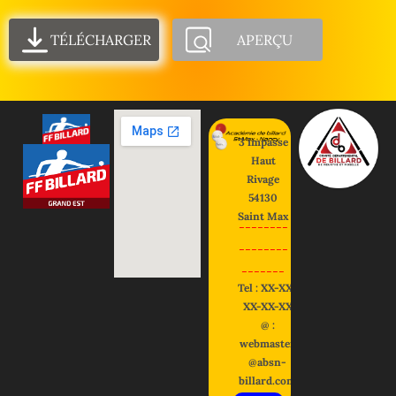
TÉLÉCHARGER
APERÇU
3 impasse
Haut
Rivage
54130
Saint Max
--------
--------
-------
Tel : XX-XX-
XX-XX-XX
@ :
webmaster
@absn-
billard.com