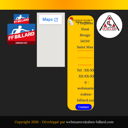
3 impasse
Haut
Rivage
54130
Saint Max
--------
--------
-------
Tel : XX-XX-
XX-XX-XX
@ :
webmaster
@absn-
billard.com
Contact
Copyright 2026 - Développé par
webmaster@absn-billard.com